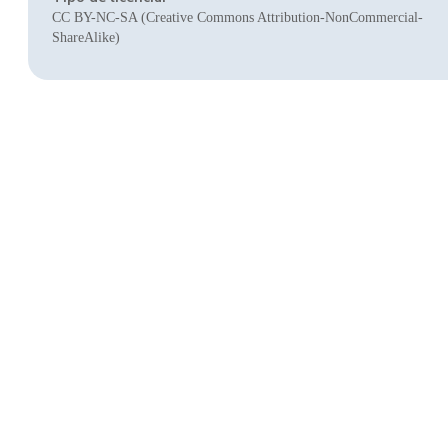
CC BY-NC-SA (Creative Commons Attribution-NonCommercial-
ShareAlike)