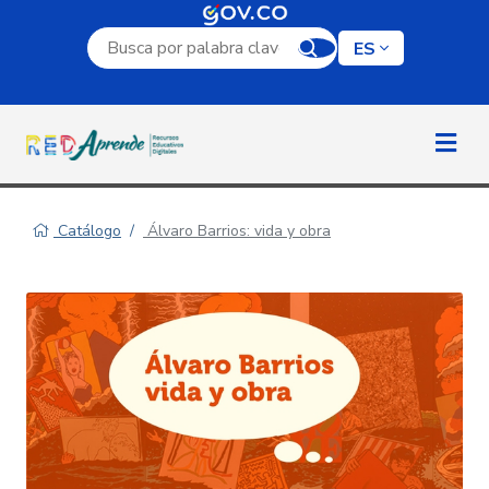
Campo de búsqueda por palabra clave
ES
Catálogo
Álvaro Barrios: vida y obra