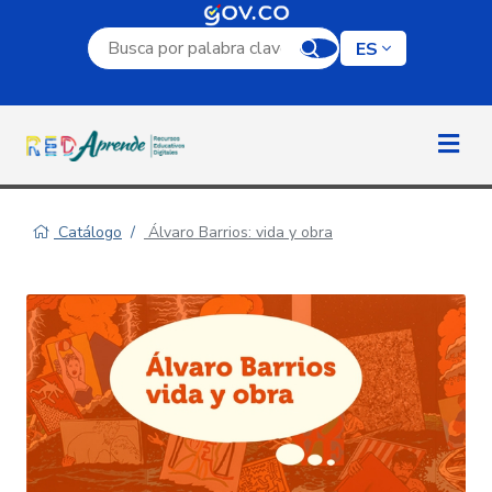
Campo de búsqueda por palabra clave
ES
Catálogo
Álvaro Barrios: vida y obra