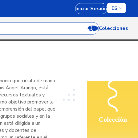
ES
Iniciar Sesión
Colecciones
imonio que circula de mano
uis Ángel Arango, está
 recursos textuales y
omo objetivo promover la
comprensión del papel que
 grupos sociales y en la
Colección
n está dirigida a un
tes y docentes de
omo un referente en el