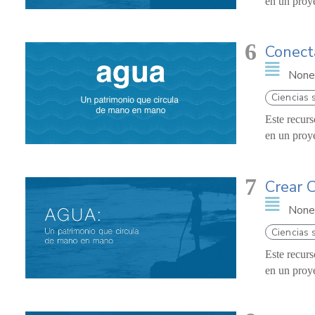
en un proy
6
Conect
None
Ciencias 
Este recurs
en un proy
7
Crear C
None
Ciencias 
Este recurs
en un proy