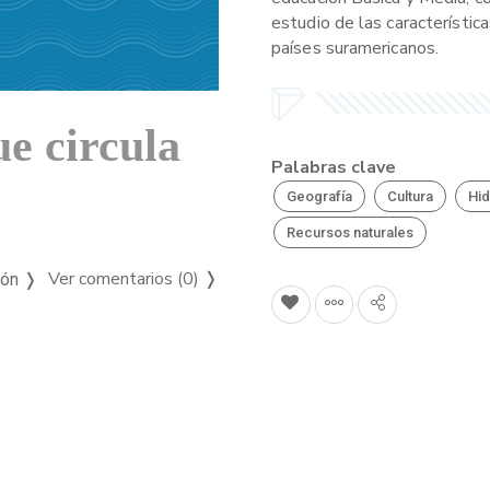
estudio de las característica
países suramericanos.
e circula
Palabras clave
Geografía
Cultura
Hid
Recursos naturales
Ver comentarios (0)
❭
ión ❭