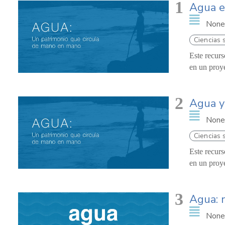
1
Agua e
None
Ciencias 
Este recurs
en un proy
2
Agua y
None
Ciencias 
Este recurs
en un proy
3
Agua: 
None