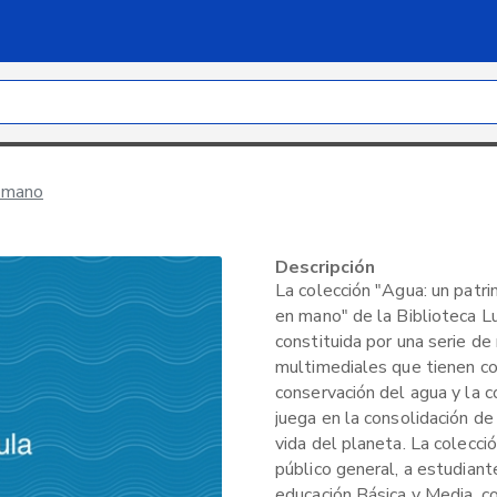
n mano
Descripción
La colección "Agua: un patr
en mano" de la Biblioteca L
constituida por una serie de
multimediales que tienen c
conservación del agua y la 
juega en la consolidación de
vida del planeta. La colecció
público general, a estudian
educación Básica y Media, c