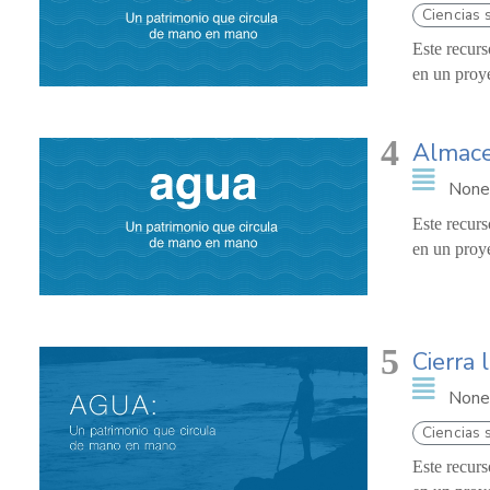
Ciencias 
Este recurs
en un proy
4
Almac
None
Este recurs
en un proy
5
Cierra 
None
Ciencias 
Este recurs