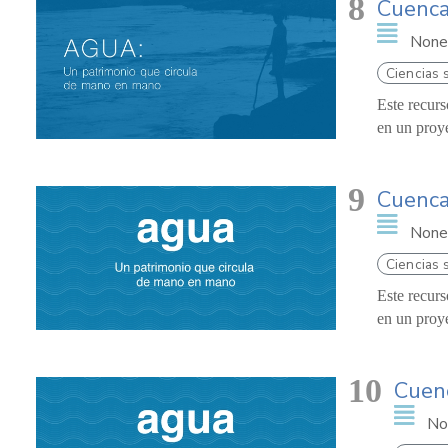
8
Cuenca
None
Ciencias 
Este recurs
en un proy
9
Cuenca
None
Ciencias 
Este recurs
en un proy
10
Cuen
No