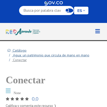
Campo de búsqueda por palabra clave
ES
Catálogo
Agua: un patrimonio que circula de mano en mano
Conectar
Conectar
None
0,0
Califica y comenta este recurso ❭