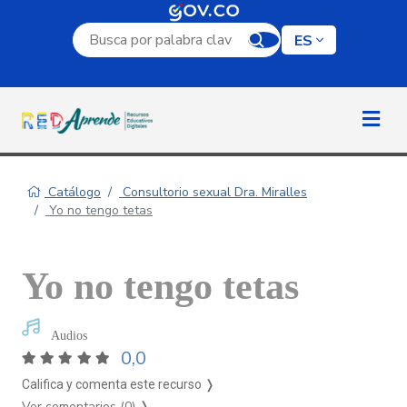
Campo de búsqueda por palabra clave
ES
Catálogo
Consultorio sexual Dra. Miralles
Yo no tengo tetas
Yo no tengo tetas
Audios
0,0
Califica y comenta este recurso ❭
Ver comentarios (0)
❭