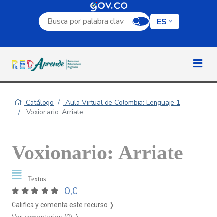
Campo de búsqueda por palabra clave
ES
Catálogo
Aula Virtual de Colombia: Lenguaje 1
Voxionario: Arriate
Voxionario: Arriate
Textos
0,0
Califica y comenta este recurso ❭
Ver comentarios (0)
❭