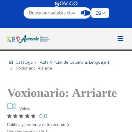
Campo de búsqueda por palabra clave
ES
Catálogo
Aula Virtual de Colombia: Lenguaje 1
Voxionario: Arriarte
Voxionario: Arriarte
Videos
0,0
Califica y comenta este recurso ❭
Ver comentarios (0)
❭