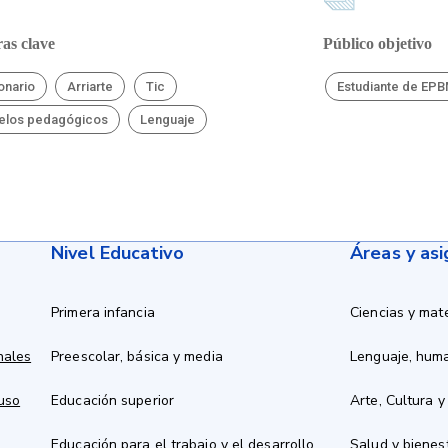
as clave
Público objetivo
onario
Arriarte
Tic
Estudiante de EP
elos pedagógicos
Lenguaje
Nivel Educativo
Áreas y as
Primera infancia
Ciencias y mat
nales
Preescolar, básica y media
Lenguaje, hum
 uso
Educación superior
Arte, Cultura y
Educación para el trabajo y el desarrollo
Salud y bienes