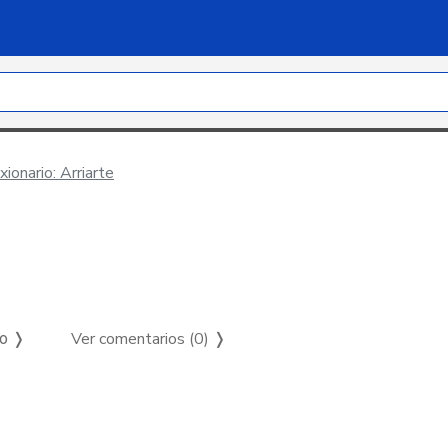
ionario: Arriarte
Ver comentarios (0)
❭
so ❭