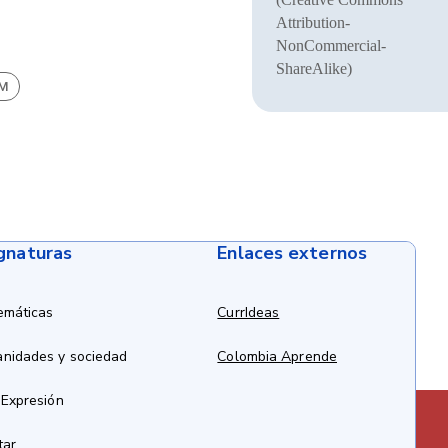
Attribution-
NonCommercial-
ShareAlike)
BM
ignaturas
Enlaces externos
emáticas
CurrIdeas
anidades y sociedad
Colombia Aprende
 Expresión
tar