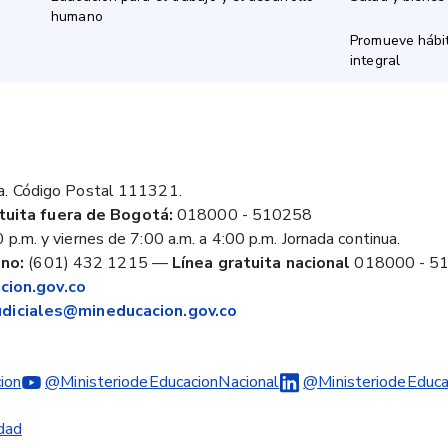
humano
Promueve hábit
integral
a. Código Postal 111321.
tuita fuera de Bogotá:
018000 - 510258
 p.m. y viernes de 7:00 a.m. a 4:00 p.m. Jornada continua.
no:
(601) 432 1215
—
Línea gratuita nacional
018000 - 5
ion.gov.co
judiciales@mineducacion.gov.co
ion
@MinisteriodeEducacionNacional
@MinisteriodeEduca
idad