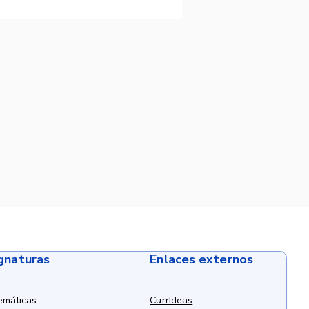
ignaturas
Enlaces externos
emáticas
CurrIdeas