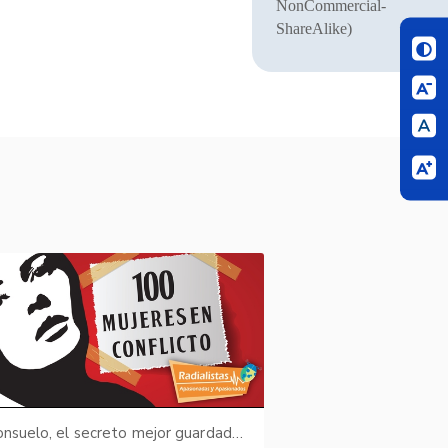
NonCommercial-
ShareAlike)
41. Consuelo, el secreto mejor guardado - historia