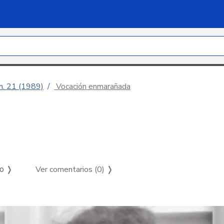
úm. 21 (1989)
Vocación enmarañada
Ver comentarios (0)
❭
so ❭