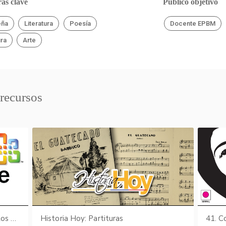
as clave
Público objetivo
eña
Literatura
Poesía
Docente EPBM
ura
Arte
 recursos
Actividades para el aula - EGB 1 - Los Animales (Sopa de letras: Los animales) parte II de III
Historia Hoy: Partituras