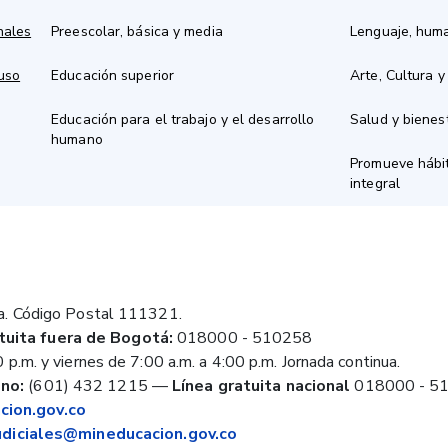
nales
Preescolar, básica y media
Lenguaje, hum
 uso
Educación superior
Arte, Cultura y
Educación para el trabajo y el desarrollo
Salud y bienes
humano
Promueve hábit
integral
a. Código Postal 111321.
tuita fuera de Bogotá:
018000 - 510258
 p.m. y viernes de 7:00 a.m. a 4:00 p.m. Jornada continua.
no:
(601) 432 1215
—
Línea gratuita nacional
018000 - 5
ion.gov.co
judiciales@mineducacion.gov.co