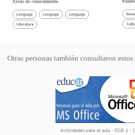
Palabr
Áreas de conocimiento
Res
Lenguaje
Lenguaje
Lenguaje
Cult
Literatura
Otras personas también consultaron estos