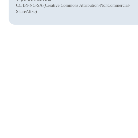
CC BY-NC-SA (Creative Commons Attribution-NonCommercial-
ShareAlike)