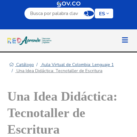
Campo de búsqueda por palabra clave
ES
Catálogo
Aula Virtual de Colombia: Lenguaje 1
Una Idea Didáctica: Tecnotaller de Escritura
Una Idea Didáctica:
Tecnotaller de
Escritura