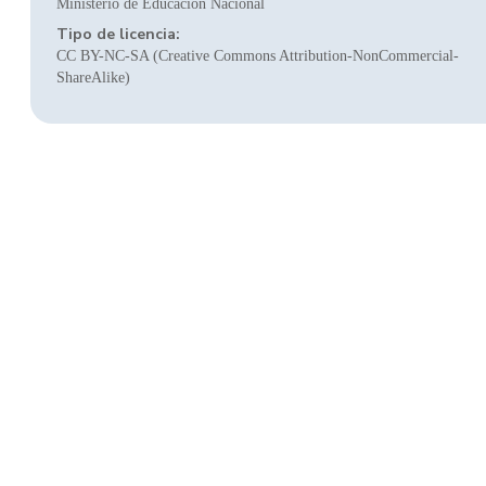
Ministerio de Educación Nacional
Tipo de licencia:
CC BY-NC-SA (Creative Commons Attribution-NonCommercial-
ShareAlike)