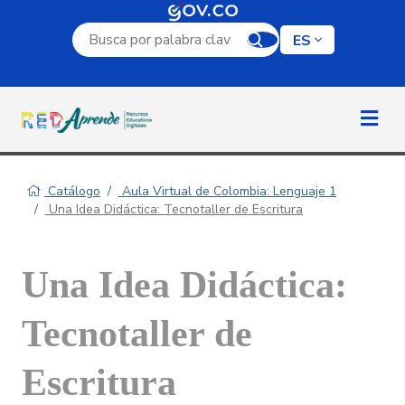
Campo de búsqueda por palabra clave
ES
Catálogo
Aula Virtual de Colombia: Lenguaje 1
Una Idea Didáctica: Tecnotaller de Escritura
Una Idea Didáctica:
Tecnotaller de
Escritura