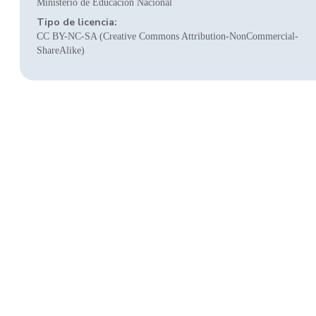
Ministerio de Educación Nacional
Tipo de licencia:
CC BY-NC-SA (Creative Commons Attribution-NonCommercial-
ShareAlike)