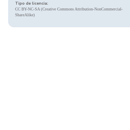
Tipo de licencia:
CC BY-NC-SA (Creative Commons Attribution-NonCommercial-
ShareAlike)