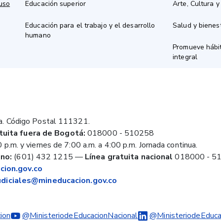
 uso
Educación superior
Arte, Cultura y
Educación para el trabajo y el desarrollo
Salud y bienes
humano
Promueve hábit
integral
a. Código Postal 111321.
tuita fuera de Bogotá:
018000 - 510258
 p.m. y viernes de 7:00 a.m. a 4:00 p.m. Jornada continua.
no:
(601) 432 1215
—
Línea gratuita nacional
018000 - 5
ion.gov.co
judiciales@mineducacion.gov.co
ion
@MinisteriodeEducacionNacional
@MinisteriodeEduca