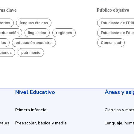
as clave
Público objetivo
torios
lenguas étnicas
Estudiante de EP
educación
lingüística
regiones
Estudiante de Edu
los
educación ancestral
Comunidad
iciones
patrimonio
Nivel Educativo
Áreas y as
Primera infancia
Ciencias y mat
nales
Preescolar, básica y media
Lenguaje, hum