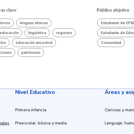
as clave
Público objetivo
torios
lenguas étnicas
Estudiante de EP
educación
lingüística
regiones
Estudiante de Edu
los
educación ancestral
Comunidad
iciones
patrimonio
Nivel Educativo
Áreas y as
Primera infancia
Ciencias y mat
nales
Preescolar, básica y media
Lenguaje, hum