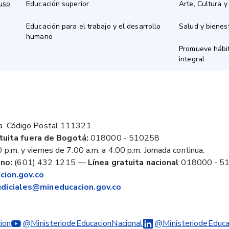
 uso
Educación superior
Arte, Cultura y
Educación para el trabajo y el desarrollo
Salud y bienes
humano
Promueve hábit
integral
a. Código Postal 111321.
tuita fuera de Bogotá:
018000 - 510258
 p.m. y viernes de 7:00 a.m. a 4:00 p.m. Jornada continua.
no:
(601) 432 1215
—
Línea gratuita nacional
018000 - 5
ion.gov.co
judiciales@mineducacion.gov.co
ion
@MinisteriodeEducacionNacional
@MinisteriodeEduca