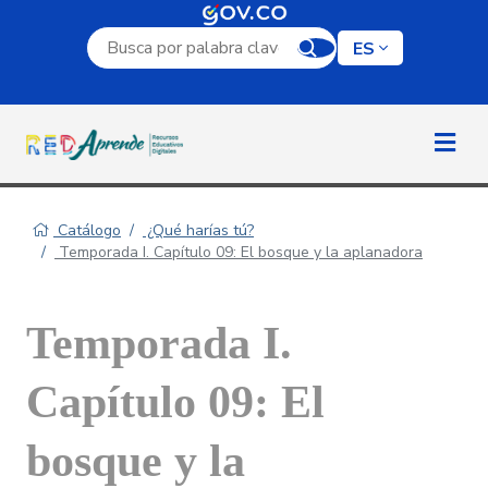
Campo de búsqueda por palabra clave
ES
Catálogo
¿Qué harías tú?
Temporada I. Capítulo 09: El bosque y la aplanadora
Temporada I.
Capítulo 09: El
bosque y la