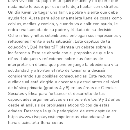
Kevin vive con su papá, él lo quiere mucho y no quiere que
nada malo le pase, por eso no lo deja hablar con extraños.
Un día Kevin ve llegar una familia pobre y siente que debe
ayudarlos. Alista para ellos una maleta llena de cosas como
cobijas, medias y comida, y cuando va a salir con ayuda, le
entra una llamada de su padre y él duda de su decisión.
Ocho niños y niñas colombianos entregan sus impresiones y
reflexiones frente a esta situación. Este capítulo de la
colección “¿Qué harías tú?” plantea un debate sobre la
indiferencia. Esto se aborda con el propósito de que los
niños dialoguen y reflexionen sobre sus formas de
interpretar un dilema que pone en juego la obediencia y la
solidaridad, y afronten el reto de tomar una decisión
considerando sus posibles consecuencias. Este recurso
audiovisual está dirigido a docentes y estudiantes del nivel
de básica primaria (grados 4 y 5) en las áreas de Ciencias
Sociales y Ética para fortalecer el desarrollo de las
capacidades argumentativas en niños entre los 9 y 12 años
desde el análisis de problemas éticos típicos de estas
edades. Descarga la guía pedagógica de este capítulo en:
https://www.rtvcplay.co/competencias-ciudadanas/que-
harias-tu/maleta-llena-cosas