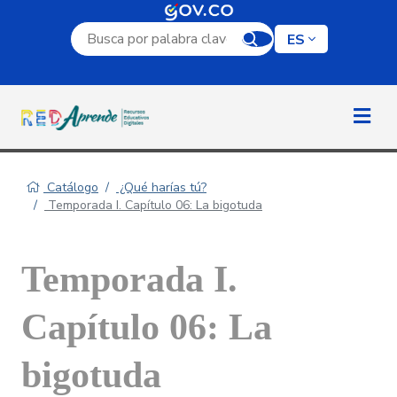
Campo de búsqueda por palabra clave
ES
Catálogo
¿Qué harías tú?
Temporada I. Capítulo 06: La bigotuda
Temporada I.
Capítulo 06: La
bigotuda