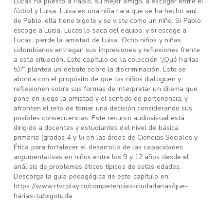
Lucas ha puesto a Pablo, su mejor amigo, a escoger entre el
fútbol y Luisa. Luisa es una niña rara que se ha hecho amiga
de Pablo, ella tiene bigote y se viste como un niño. Si Pablo
escoge a Luisa, Lucas lo saca del equipo, y si escoge a
Lucas, pierde la amistad de Luisa. Ocho niños y niñas
colombianos entregan sus impresiones y reflexiones frente
a esta situación. Este capítulo de la colección “¿Qué harías
tú?” plantea un debate sobre la discriminación. Esto se
aborda con el propósito de que los niños dialoguen y
reflexionen sobre sus formas de interpretar un dilema que
pone en juego la amistad y el sentido de pertenencia, y
afronten el reto de tomar una decisión considerando sus
posibles consecuencias. Este recurso audiovisual está
dirigido a docentes y estudiantes del nivel de básica
primaria (grados 4 y 5) en las áreas de Ciencias Sociales y
Ética para fortalecer el desarrollo de las capacidades
argumentativas en niños entre los 9 y 12 años desde el
análisis de problemas éticos típicos de estas edades.
Descarga la guía pedagógica de este capítulo en:
https://www.rtvcplay.co/competencias-ciudadanas/que-
harias-tu/bigotuda