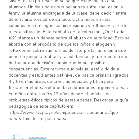
Misael es un profesor de salsa que exige mucho a sus
alumnos. Un día uno de sus bailarines sufre una lesión, y
Jenny, la alumna encargada de la clase, debe decidir entre
denunciarlo o estar de su lado. Ocho niños y niñas
colombianos entregan sus impresiones y reflexiones frente
a esta situación. Este capítulo de la colección “¿Qué harías
tú?” plantea un debate sobre el abuso de autoridad. Esto se
aborda con el propósito de que los niños dialoguen y
reflexionen sobre sus formas de interpretar un dilema que
pone en juego la lealtad y la solidaridad, y afronten el reto
de tomar una decisión considerando sus posibles
consecuencias. Este recurso audiovisual está dirigido a
docentes y estudiantes del nivel de básica primaria (grados
4 y 5) en las áreas de Ciencias Sociales y Ética para
fortalecer el desarrollo de las capacidades argumentativas
en niños entre los 9 y 12 años desde el análisis de
problemas éticos típicos de estas edades. Descarga la guía
pedagógica de este capítulo en:
https://www.rtvcplay.co/competencias-ciudadanas/que-
harias-tu/esto-se-puso-salsa