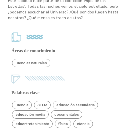
Este capítulo hace parte de la colección 'Hijos de las
Estrellas'. Todas las noches vemos el cielo estrellado, pero
¿podemos escuchar el Universo? ¿Qué sonidos llegan hasta
nosotros? ¿Qué mensajes traen ocultos?
Áreas de conocimiento
Ciencias naturales
Palabras clave
Ciencia
STEM
educación secundaria
educación media
documentales
eduentretenimiento
física
ciencia