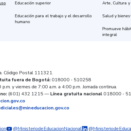
 uso
Educación superior
Arte, Cultura y
Educación para el trabajo y el desarrollo
Salud y bienes
humano
Promueve hábit
integral
a. Código Postal 111321.
tuita fuera de Bogotá:
018000 - 510258
 p.m. y viernes de 7:00 a.m. a 4:00 p.m. Jornada continua.
no:
(601) 432 1215
—
Línea gratuita nacional
018000 - 5
ion.gov.co
judiciales@mineducacion.gov.co
ion
@MinisteriodeEducacionNacional
@MinisteriodeEduca