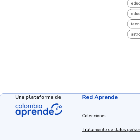
educ
edue
tecn
astr
Red Aprende
Una plataforma de
Colecciones
Tratamiento de datos perso