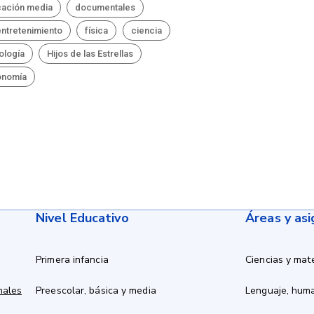
ación media
documentales
ntretenimiento
física
ciencia
ología
Hijos de las Estrellas
onomía
Nivel Educativo
Áreas y as
Primera infancia
Ciencias y mat
nales
Preescolar, básica y media
Lenguaje, hum