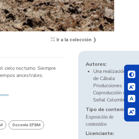
Ir a la colección ❭
Autores:
el cielo nocturno. Siempre
Una realización
tiempos ancestrales.
de Cábala
Producciones.
Coproducción con
Señal Colombia.
Tipo de contenido:
Exposición de
contenidos
BM
Docente EPBM
Licenciante: