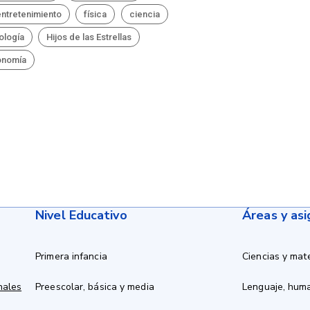
ntretenimiento
física
ciencia
ología
Hijos de las Estrellas
onomía
Nivel Educativo
Áreas y as
Primera infancia
Ciencias y mat
nales
Preescolar, básica y media
Lenguaje, hum