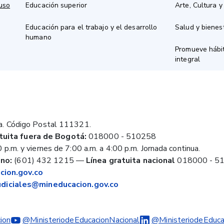
 uso
Educación superior
Arte, Cultura y
Educación para el trabajo y el desarrollo
Salud y bienes
humano
Promueve hábit
integral
a. Código Postal 111321.
tuita fuera de Bogotá:
018000 - 510258
 p.m. y viernes de 7:00 a.m. a 4:00 p.m. Jornada continua.
no:
(601) 432 1215
—
Línea gratuita nacional
018000 - 5
ion.gov.co
judiciales@mineducacion.gov.co
ion
@MinisteriodeEducacionNacional
@MinisteriodeEduca