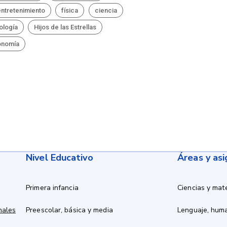
ntretenimiento
física
ciencia
ología
Hijos de las Estrellas
onomía
Nivel Educativo
Áreas y as
Primera infancia
Ciencias y mat
nales
Preescolar, básica y media
Lenguaje, hum