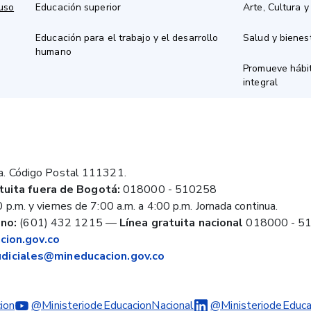
 uso
Educación superior
Arte, Cultura y
Educación para el trabajo y el desarrollo
Salud y bienes
humano
Promueve hábit
integral
a. Código Postal 111321.
tuita fuera de Bogotá:
018000 - 510258
 p.m. y viernes de 7:00 a.m. a 4:00 p.m. Jornada continua.
no:
(601) 432 1215
—
Línea gratuita nacional
018000 - 5
ion.gov.co
judiciales@mineducacion.gov.co
ion
@MinisteriodeEducacionNacional
@MinisteriodeEduca