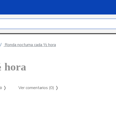
Ronda nocturna cada ½ hora
½ hora
Ver comentarios (0)
❭
so ❭