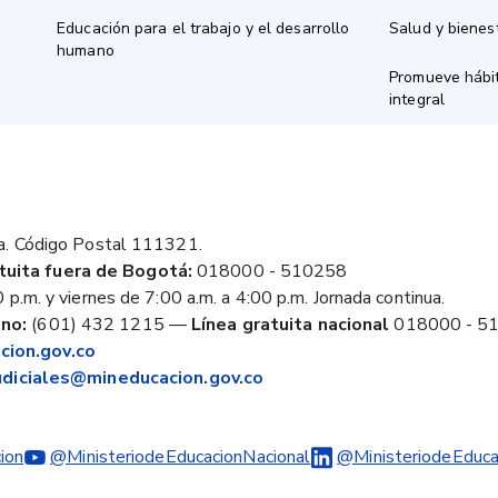
Educación para el trabajo y el desarrollo
Salud y bienes
humano
Promueve hábit
integral
a. Código Postal 111321.
tuita fuera de Bogotá:
018000 - 510258
 p.m. y viernes de 7:00 a.m. a 4:00 p.m. Jornada continua.
no:
(601) 432 1215
—
Línea gratuita nacional
018000 - 5
ion.gov.co
judiciales@mineducacion.gov.co
ion
@MinisteriodeEducacionNacional
@MinisteriodeEduca