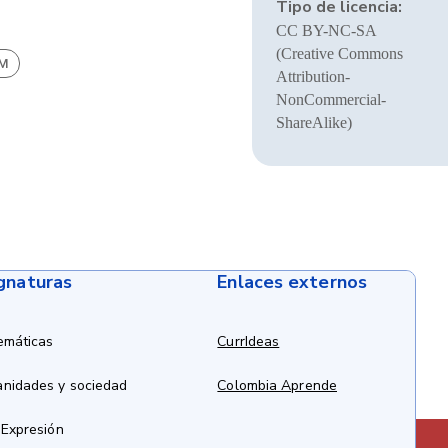
Tipo de licencia:
CC BY-NC-SA
(Creative Commons
BM
Attribution-
NonCommercial-
ShareAlike)
ignaturas
Enlaces externos
emáticas
CurrIdeas
anidades y sociedad
Colombia Aprende
 Expresión