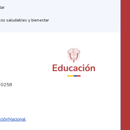
tar
os saludables y bienestar
10258
ciónNacional