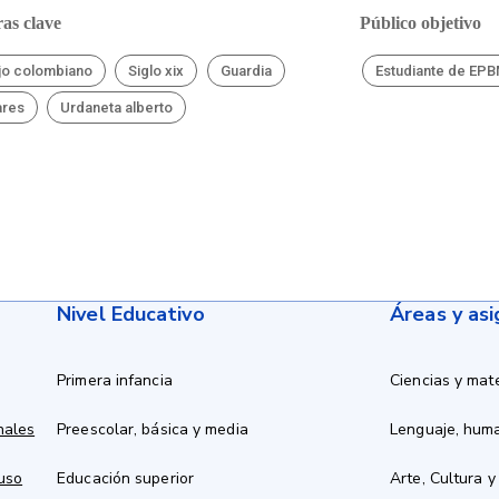
as clave
Público objetivo
jo colombiano
Siglo xix
Guardia
Estudiante de EP
ares
Urdaneta alberto
Nivel Educativo
Áreas y as
Primera infancia
Ciencias y mat
nales
Preescolar, básica y media
Lenguaje, hum
 uso
Educación superior
Arte, Cultura y