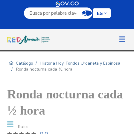
Campo de búsqueda por palabra clave
ES
Catálogo
Historia Hoy: Fondos Urdaneta y Espinosa
Ronda nocturna cada ½ hora
Ronda nocturna cada
½ hora
Textos