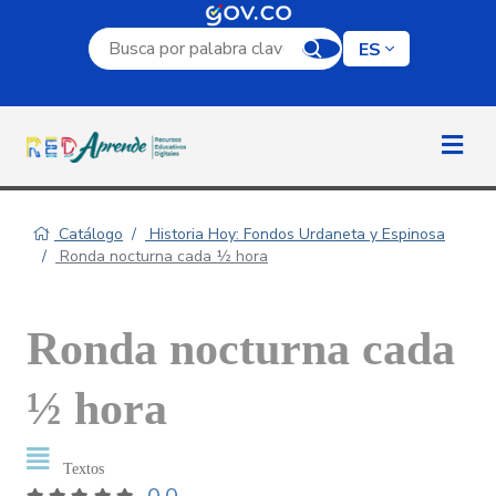
Campo de búsqueda por palabra clave
ES
Catálogo
Historia Hoy: Fondos Urdaneta y Espinosa
Ronda nocturna cada ½ hora
Ronda nocturna cada
½ hora
Textos