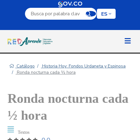
Campo de búsqueda por palabra clave
ES
Catálogo
Historia Hoy: Fondos Urdaneta y Espinosa
Ronda nocturna cada ½ hora
Ronda nocturna cada
½ hora
Textos