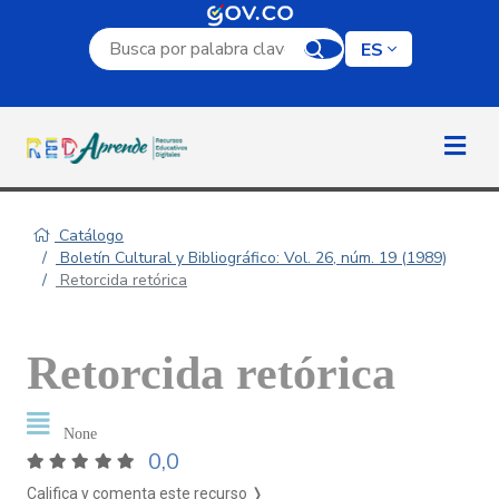
Campo de búsqueda por palabra clave
ES
Catálogo
Boletín Cultural y Bibliográfico: Vol. 26, núm. 19 (1989)
Retorcida retórica
Retorcida retórica
None
0,0
Califica y comenta este recurso ❭