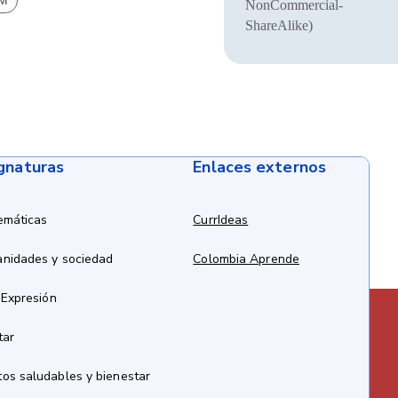
BM
NonCommercial-
ShareAlike)
ignaturas
Enlaces externos
emáticas
CurrIdeas
anidades y sociedad
Colombia Aprende
 Expresión
tar
os saludables y bienestar