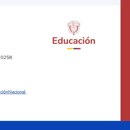
10258
ciónNacional