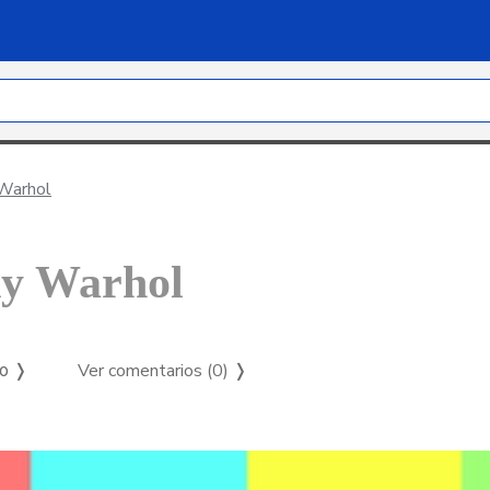
Warhol
dy Warhol
Ver comentarios (0)
❭
so ❭