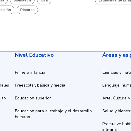
sa
Biblioteca
Gira
Estudiante de EP
sición
Pinturas
Nivel Educativo
Áreas y as
Primera infancia
Ciencias y mat
nales
Preescolar, básica y media
Lenguaje, hum
 uso
Educación superior
Arte, Cultura y
Educación para el trabajo y el desarrollo
Salud y bienes
humano
Promueve hábit
integral