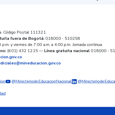
a. Código Postal 111321.
tuita fuera de Bogotá:
018000 - 510258
 p.m. y viernes de 7:00 a.m. a 4:00 p.m. Jornada continua.
no:
(601) 432 1215
—
Línea gratuita nacional
018000 - 5
ion.gov.co
judiciales@mineducacion.gov.co
ion
@MinisteriodeEducacionNacional
@MinisteriodeEduca
idad