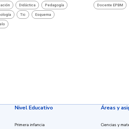
ación
Didáctica
Pedagogía
Docente EPBM
ología
Tic
Esquema
elo
Nivel Educativo
Áreas y as
Primera infancia
Ciencias y mat