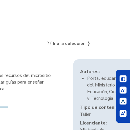
Ir a la colección ❭
Autores:
 recursos del micrositio.
Portal educ.ar
tar guías para enseñar
del Ministerio de
ca.
Educación, Ciencia
y Tecnología
Tipo de contenido:
Taller
Licenciante:
Ministerio de