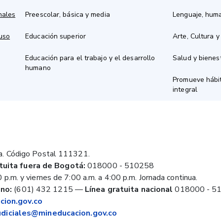
nales
Preescolar, básica y media
Lenguaje, hum
 uso
Educación superior
Arte, Cultura y
Educación para el trabajo y el desarrollo
Salud y bienes
humano
Promueve hábit
integral
a. Código Postal 111321.
tuita fuera de Bogotá:
018000 - 510258
 p.m. y viernes de 7:00 a.m. a 4:00 p.m. Jornada continua.
no:
(601) 432 1215
—
Línea gratuita nacional
018000 - 5
ion.gov.co
judiciales@mineducacion.gov.co