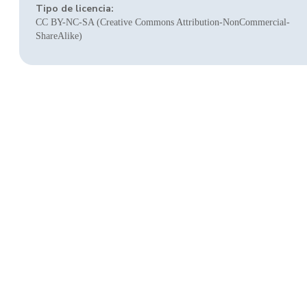
Tipo de licencia:
CC BY-NC-SA (Creative Commons Attribution-NonCommercial-
ShareAlike)