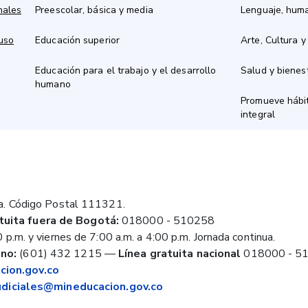
nales
Preescolar, básica y media
Lenguaje, hum
 uso
Educación superior
Arte, Cultura y
Educación para el trabajo y el desarrollo
Salud y bienes
humano
Promueve hábit
integral
a. Código Postal 111321.
tuita fuera de Bogotá:
018000 - 510258
 p.m. y viernes de 7:00 a.m. a 4:00 p.m. Jornada continua.
no:
(601) 432 1215
—
Línea gratuita nacional
018000 - 5
ion.gov.co
judiciales@mineducacion.gov.co