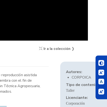
Ir a la colección ❭
Autores:
e reproducción asistida
CORPOICA
embra con el fin de
Tipo de contenido:
n Técnica Agropecuaria,
Taller
enados.
Licenciante:
Corporación