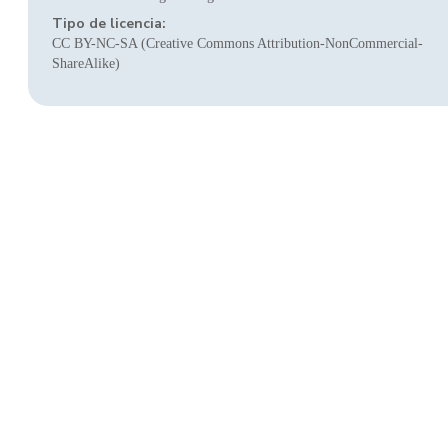
Tipo de licencia:
CC BY-NC-SA (Creative Commons Attribution-NonCommercial-
ShareAlike)