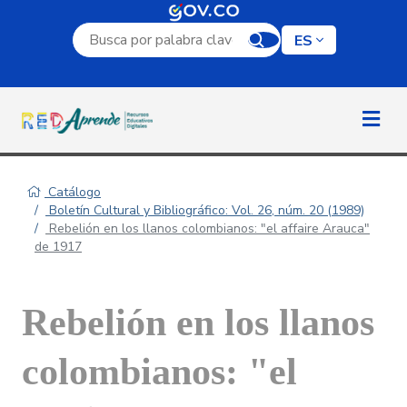
Campo de búsqueda por palabra clave
ES
Catálogo
Boletín Cultural y Bibliográfico: Vol. 26, núm. 20 (1989)
Rebelión en los llanos colombianos: "el affaire Arauca"
de 1917
Rebelión en los llanos
colombianos: "el