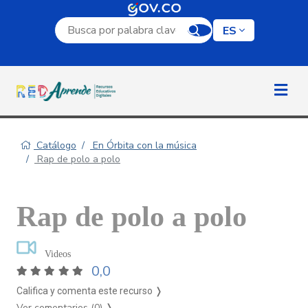
Campo de búsqueda por palabra clave
ES
Catálogo
En Órbita con la música
Rap de polo a polo
Rap de polo a polo
Videos
0,0
Califica y comenta este recurso ❭
Ver comentarios (0)
❭