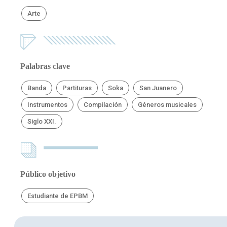
Arte
Palabras clave
Banda
Partituras
Soka
San Juanero
Instrumentos
Compilación
Géneros musicales
Siglo XXI.
Público objetivo
Estudiante de EPBM