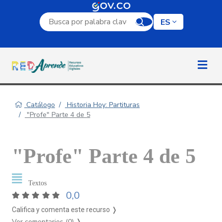
Campo de búsqueda por palabra clave
ES
Catálogo
Historia Hoy: Partituras
"Profe" Parte 4 de 5
"Profe" Parte 4 de 5
Textos
0,0
Califica y comenta este recurso ❭
Ver comentarios (0)
❭