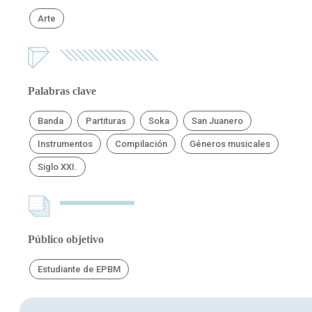
Arte
Palabras clave
Banda
Partituras
Soka
San Juanero
Instrumentos
Compilación
Géneros musicales
Siglo XXI.
Público objetivo
Estudiante de EPBM