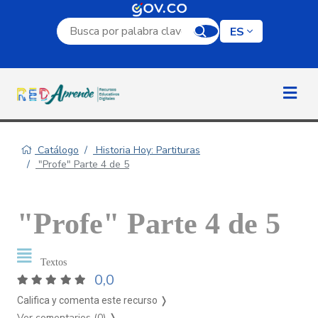
Campo de búsqueda por palabra clave
ES
Catálogo
Historia Hoy: Partituras
"Profe" Parte 4 de 5
"Profe" Parte 4 de 5
Textos
0,0
Califica y comenta este recurso ❭
Ver comentarios (0)
❭