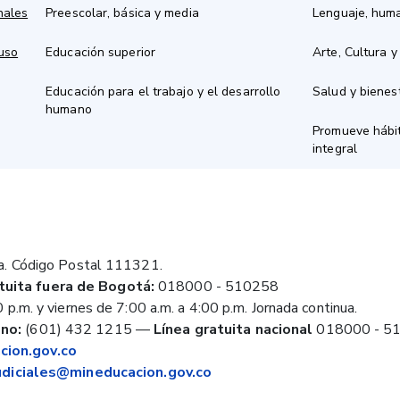
nales
Preescolar, básica y media
Lenguaje, hum
 uso
Educación superior
Arte, Cultura y
Educación para el trabajo y el desarrollo
Salud y bienes
humano
Promueve hábit
integral
a. Código Postal 111321.
tuita fuera de Bogotá:
018000 - 510258
 p.m. y viernes de 7:00 a.m. a 4:00 p.m. Jornada continua.
no:
(601) 432 1215
—
Línea gratuita nacional
018000 - 5
ion.gov.co
judiciales@mineducacion.gov.co