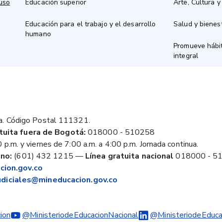
 uso
Educación superior
Arte, Cultura y
Educación para el trabajo y el desarrollo
Salud y bienes
humano
Promueve hábit
integral
a. Código Postal 111321.
tuita fuera de Bogotá:
018000 - 510258
 p.m. y viernes de 7:00 a.m. a 4:00 p.m. Jornada continua.
no:
(601) 432 1215
—
Línea gratuita nacional
018000 - 5
ion.gov.co
judiciales@mineducacion.gov.co
ion
@MinisteriodeEducacionNacional
@MinisteriodeEduca