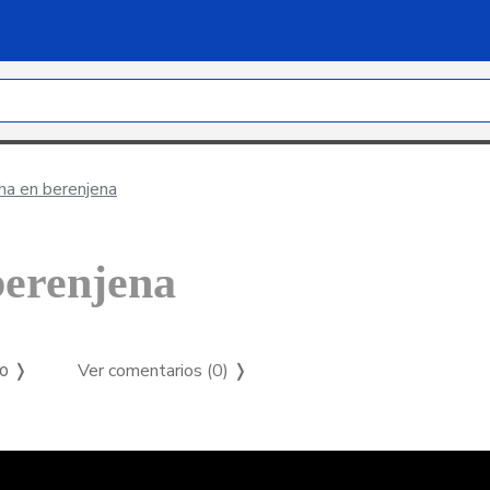
a en berenjena
berenjena
Ver comentarios (0)
❭
so ❭