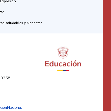
 Expresión
tar
os saludables y bienestar
10258
ciónNacional