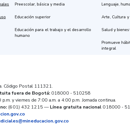
nales
Preescolar, básica y media
Lenguaje, hum
 uso
Educación superior
Arte, Cultura y
Educación para el trabajo y el desarrollo
Salud y bienes
humano
Promueve hábit
integral
a. Código Postal 111321.
tuita fuera de Bogotá:
018000 - 510258
 p.m. y viernes de 7:00 a.m. a 4:00 p.m. Jornada continua.
no:
(601) 432 1215
—
Línea gratuita nacional
018000 - 5
ion.gov.co
judiciales@mineducacion.gov.co