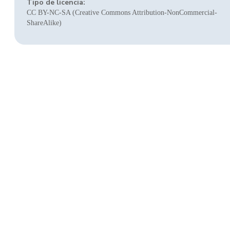
Tipo de licencia:
CC BY-NC-SA (Creative Commons Attribution-NonCommercial-
ShareAlike)