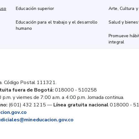
 uso
Educación superior
Arte, Cultura y
Educación para el trabajo y el desarrollo
Salud y bienes
humano
Promueve hábit
integral
a. Código Postal 111321.
tuita fuera de Bogotá:
018000 - 510258
 p.m. y viernes de 7:00 a.m. a 4:00 p.m. Jornada continua.
no:
(601) 432 1215
—
Línea gratuita nacional
018000 - 5
ion.gov.co
judiciales@mineducacion.gov.co