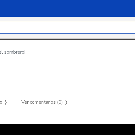
el sombrero!
Ver comentarios (0)
❭
so ❭