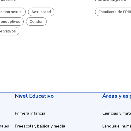
ación sexual
Sexualidad
Estudiante de EP
conceptivos
Condón
ervativos
Nivel Educativo
Áreas y as
Primera infancia
Ciencias y mat
nales
Preescolar, básica y media
Lenguaje, hum