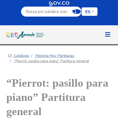
Campo de búsqueda por palabra clave
ES
Catálogo
Historia Hoy: Partituras
“Pierrot: pasillo para piano” Partitura general
“Pierrot: pasillo para
piano” Partitura
general