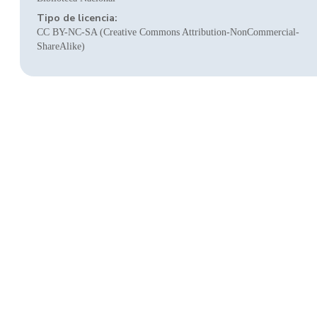
Tipo de licencia:
CC BY-NC-SA (Creative Commons Attribution-NonCommercial-
ShareAlike)