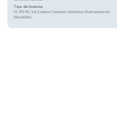
Tipo de licencia:
CC BY-NC-SA (Creative Commons Attribution-NonCommercial-
ShareAlike)