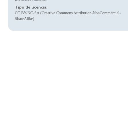
Tipo de licencia:
CC BY-NC-SA (Creative Commons Attribution-NonCommercial-
ShareAlike)