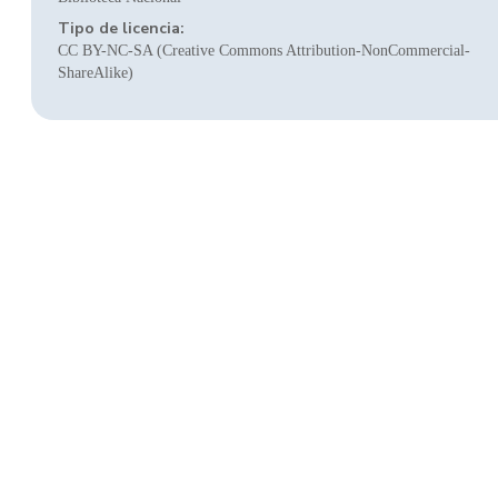
Tipo de licencia:
CC BY-NC-SA (Creative Commons Attribution-NonCommercial-
ShareAlike)