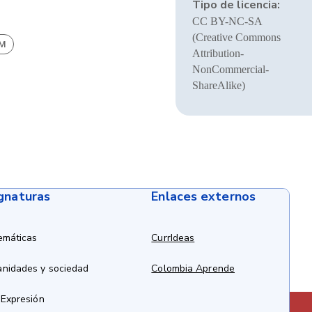
Tipo de licencia:
CC BY-NC-SA
(Creative Commons
BM
Attribution-
NonCommercial-
ShareAlike)
ignaturas
Enlaces externos
emáticas
CurrIdeas
anidades y sociedad
Colombia Aprende
 Expresión