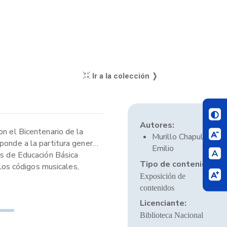
Ir a la colección ❭
Autores:
on el Bicentenario de la
Murillo Chapull,
ponde a la partitura general
Emilio
es de Educación Básica
Tipo de contenido:
 los códigos musicales,
Exposición de
contenidos
Licenciante:
Biblioteca Nacional