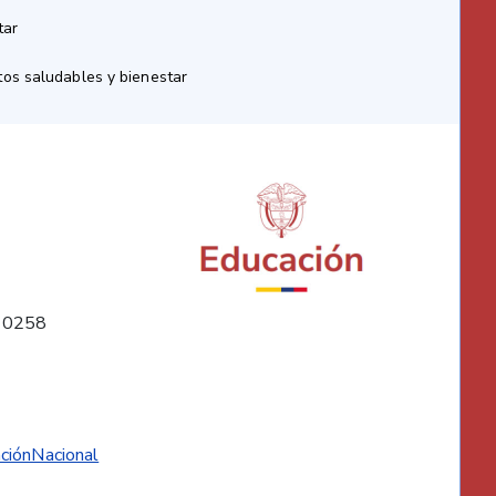
tar
os saludables y bienestar
10258
ciónNacional