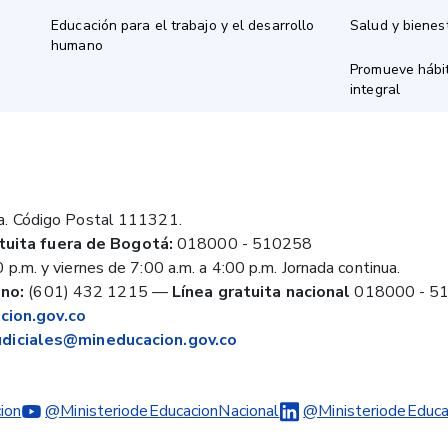
Educación para el trabajo y el desarrollo
Salud y bienes
humano
Promueve hábit
integral
a. Código Postal 111321.
tuita fuera de Bogotá:
018000 - 510258
 p.m. y viernes de 7:00 a.m. a 4:00 p.m. Jornada continua.
no:
(601) 432 1215
—
Línea gratuita nacional
018000 - 5
ion.gov.co
judiciales@mineducacion.gov.co
ion
@MinisteriodeEducacionNacional
@MinisteriodeEduca