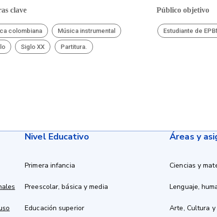
as clave
Público objetivo
ca colombiana
Música instrumental
Estudiante de EP
lo
Siglo XX
Partitura.
Nivel Educativo
Áreas y as
Primera infancia
Ciencias y mat
nales
Preescolar, básica y media
Lenguaje, hum
 uso
Educación superior
Arte, Cultura y