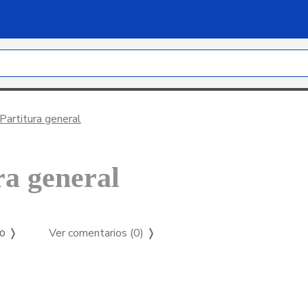
Partitura general
ra general
Ver comentarios (0)
❭
so ❭