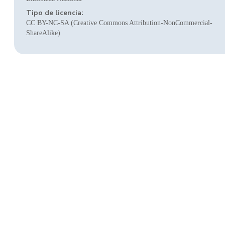
Tipo de licencia:
CC BY-NC-SA (Creative Commons Attribution-NonCommercial-
ShareAlike)