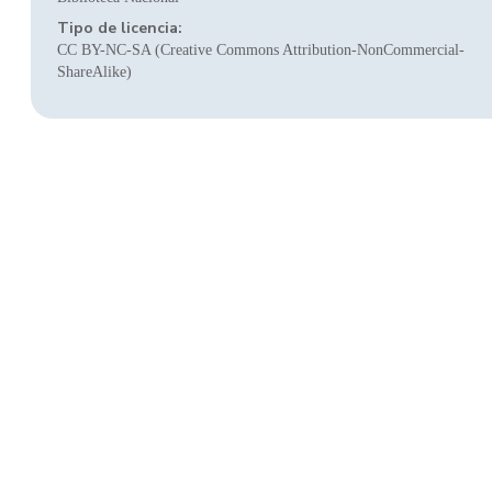
Tipo de licencia:
CC BY-NC-SA (Creative Commons Attribution-NonCommercial-
ShareAlike)